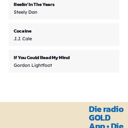
Reelin' In The Years
Steely Dan
Cocaine
J.J. Cale
If You Could Read My Mind
Gordon Lightfoot
Die radio
GOLD
App • Die