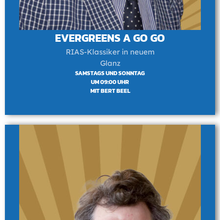
EVERGREENS A GO GO
RIAS-Klassiker in neuem
Glanz
SAMSTAGS UND SONNTAG
UM 09:00 UHR
MIT BERT BEEL